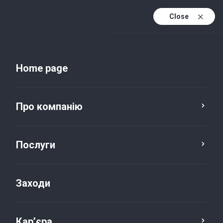
Close
Uk
Uk (active)
En
Home page
Про компанію
Послуги
Заходи
Новини та публікації
Кар’єра