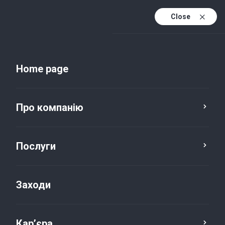
Close
Uk
Uk (active)
En
Home page
Про компанію
Послуги
Заходи
Новини та публікації
Кар’єра