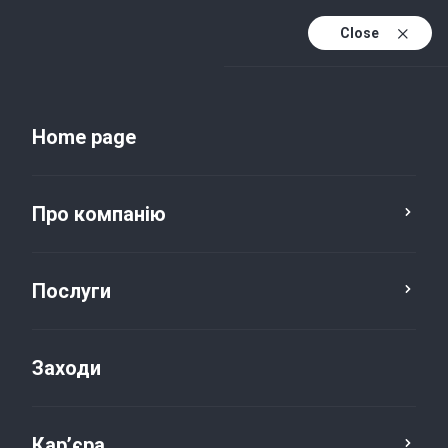
Close
Uk
Uk (active)
En
Home page
Про компанію
Послуги
Заходи
Новини та публікації
Кар’єра