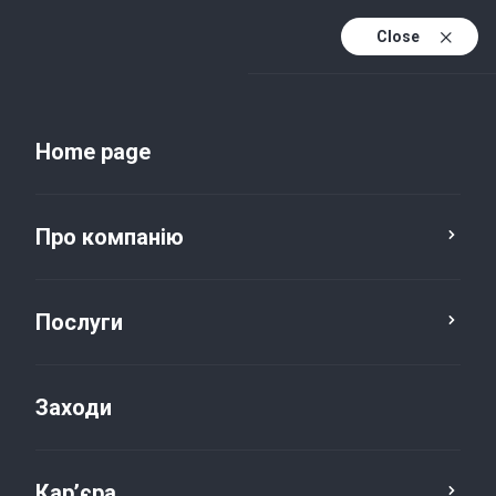
Close
Uk
Uk (active)
En
Home page
Про компанію
Послуги
Заходи
Новини та публікації
Кар’єра