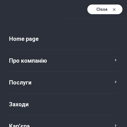
Close
Uk
Uk (active)
En
Home page
Про компанію
Послуги
Заходи
Новини та публікації
Кар’єра