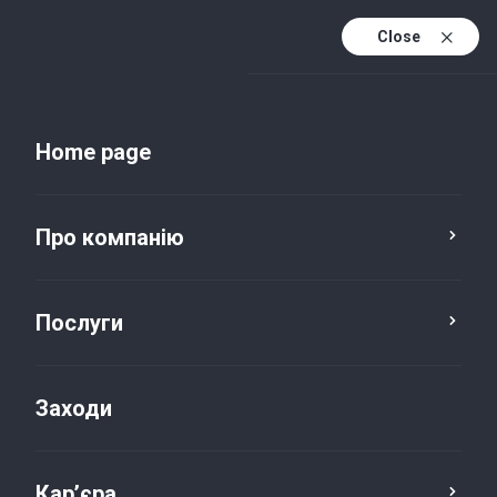
Close
Uk
Uk (active)
En
Home page
Про компанію
Послуги
Заходи
Новини та публікації
Кар’єра