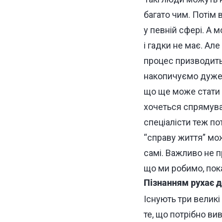
багато чим. Потім 
у певній сфері. А м
і гадки не має. Але
процес призводить
накопичуємо дуже б
що ще може стати 
хочеться спрямуват
спеціалісти теж по
“справу життя” мо
самі. Важливо не п
що ми робимо, пока
Пізнанням рухає д
Існують три великі
те, що потрібно ви