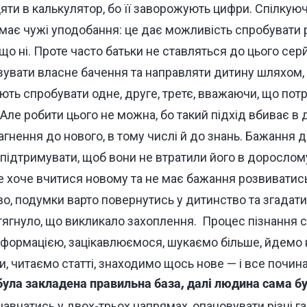
яти в калькулятор, бо її заворожують цифри. Спілкую
має чужі уподобання: це дає можливість спробувати р
що ні. Проте часто батьки не ставляться до цього сер
зувати власне бачення та направляти дитину шляхом, 
ть спробувати одне, друге, третє, вважаючи, що потр
Але робити цього не можна, бо такий підхід вбиває в 
агнення до нового, в тому числі й до знань. Бажання д
підтримувати, щоб вони не втратили його в дорослому
 хоче вчитися новому та не має бажання розвиватись
во, подумки варто повернутись у дитинство та згадат
 тягнуло, що викликало захоплення.
Процес пізнання 
нформацією, зацікавлюємося, шукаємо більше, йдемо н
и, читаємо статті, знаходимо щось нове — і все почин
була закладена правильна база, далі людина сама бу
авчатись у двох-трьох напрямах, опановувати різні гал