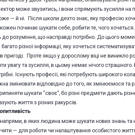
вектор може звузитись, і вони спрямують зусилля на 
оже — й ні.
Після школи дехто знає, яку професію хоче
 кожен починає шукати себе, робити те, чого хочеться.
 до розуміння, що насправді потрібно. До цього моме
агато різної інформації, яку хочеться систематизувати
в пригоді.
Проте якщо у дорослому віці не виникло ро
и увагу та зусилля, в цьому немає нічого страшного.
трібні. Існують професії, які потребують широкого кола
жна змінювати відповідно до того, як змінюємося та
рипиняти шукати “своє”, бо різні предмети дають різн
зують життя з різних ракурсів.
опитливість
 напрями, в яких людина може шукати нових знань та
вчити — для роботи чи налаштування особистого житт