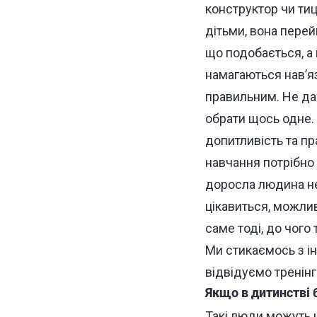
конструктор чи тиц
дітьми, вона перей
що подобається, а 
намагаються нав’я
правильним. Не даю
обрати щось одне. 
допитливість та пр
навчання потрібно 
доросла людина не
цікавиться, можли
саме тоді, до чого
Ми стикаємось з і
відвідуємо тренінг
Якщо в дитинстві 
Такі люди можуть н