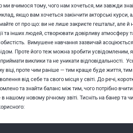
 ми вчимося тому, чого нам хочеться, ми завжди зна
клад, якщо вам хочеться закінчити акторські курси, 
айте от про що: ви не лише закриєте гештальт, але й
ії та інших людей, створювати довірливу атмосферу т
обистість.
Вимушене навчання зазвичай асоціюється
відом. Проте його теж можна зробити усвідомленим, 
а приймати виклики та не уникати відповідальності.
Ус
у віці, проте чим раніше — тим краще буде життя, тим
олення від себе та свого місця у світі.
До речі, коротк
омлено та знайти баланс між тим, чого потрібно вчити
 в нашому новому річному звіті. Тисніть на банер та ч
корисного: