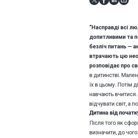
“
Насправді всі л
допитливими та п
безліч питань — а
втрачають цю нео
розповідає про св
в дитинстві. Мален
їх в цьому. Потім 
навчають вчитися. 
відчувати світ, а п
Дитина від початку
Після того як сфор
визначити, до чого