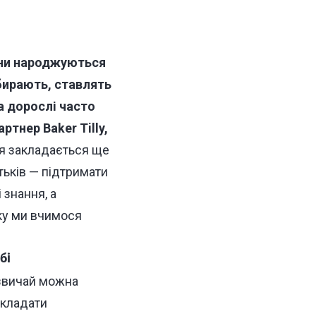
они народжуються
бирають, ставлять
 а дорослі часто
ртнер Baker Tilly,
ся закладається ще
тьків — підтримати
 знання, а
тку ми вчимося
бі
азвичай можна
складати