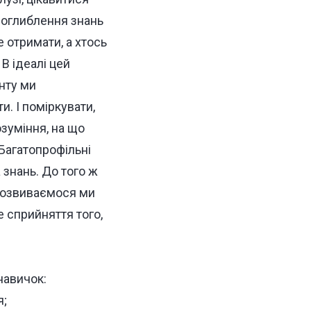
поглиблення знань
 отримати, а хтось
 В ідеалі цей
нту ми
. І поміркувати,
зуміння, на що
 Багатопрофільні
 знань. До того ж
 розвиваємося ми
е сприйняття того,
 навичок:
я;