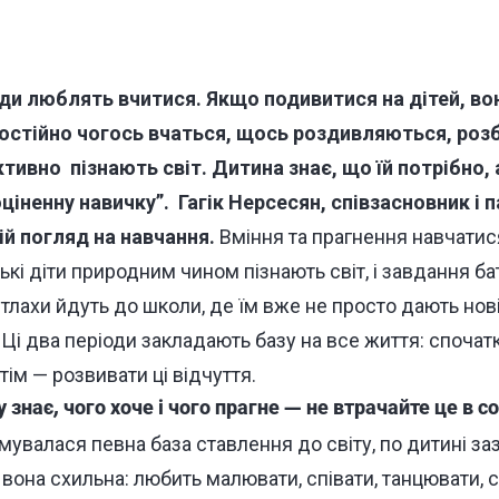
юди люблять вчитися. Якщо подивитися на дітей, в
остійно чогось вчаться, щось роздивляються, роз
ктивно пізнають світ. Дитина знає, що їй потрібно,
ціненну навичку
”
.
Гагік Нерсесян, співзасновник і па
ій погляд на навчання.
Вміння та прагнення навчати
ькі діти природним чином пізнають світ, і завдання ба
дітлахи йдуть до школи, де їм вже не просто дають нові
Ці два періоди закладають базу на все життя: споча
отім — розвивати ці відчуття.
 знає, чого хоче і чого прагне — не втрачайте це в со
мувалася певна база ставлення до світу, по дитині з
 вона схильна: любить малювати, співати, танцювати, 