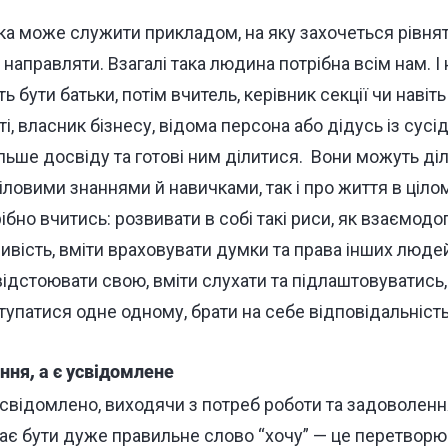
ка може служити прикладом, на яку захочеться рівнят
направляти. Взагалі така людина потрібна всім нам. І н
 бути батьки, потім вчитель, керівник секції чи навіт
і, власник бізнесу, відома персона або дідусь із сусі
льше досвіду та готові ним ділитися.
Вони можуть діл
ловими знаннями й навичками, так і про життя в цілому
бно вчитись: розвивати в собі такі риси, як взаємодо
ивість, вміти враховувати думки та права інших люде
відстоювати свою, вміти слухати та підлаштовуватись
тупатися одне одному, брати на себе відповідальність,
ня, а є усвідомлене
свідомлено, виходячи з потреб роботи та задоволення
ає бути дуже правильне слово “хочу” — це перетвор