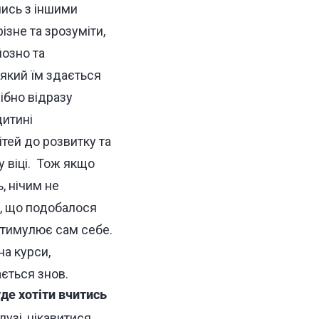
чись з іншими
ізне та зрозуміти,
йозно та
який їм здається
ібно відразу
дитині
ітей до розвитку та
 віці.
Тож якщо
, нічим не
и, що подобалося
стимулює сам себе.
а курси,
ається знов.
де хотіти вчитись
узі, цікавитися