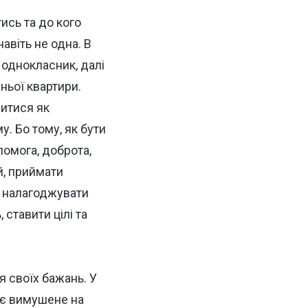
ись та до кого
авіть не одна. В
ь однокласник, далі
дньої квартири.
итися як
. Бо тому, як бути
помога, доброта,
й, приймати
, налагоджувати
 ставити цілі та
 своїх бажань. У
ює вимушене на