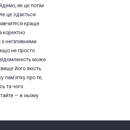
йдемо, як це потім
але це здається
 навчитеся краще
а коректно
 з негативними
якщо не просто
відомленість може
 вище його якість
у пам’ятку про те,
сь та чого
итайте — в ньому