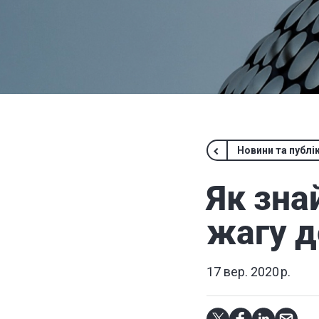
Новини та публік
Як зна
жагу д
17 вер. 2020 р.