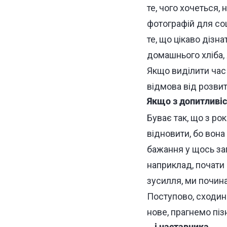
те, чого хочеться,
фотографій для с
те, що цікаво дізна
домашнього хліба,
Якщо виділити час 
відмова від розвит
Якщо з допитливіс
Буває так, що з ро
відновити, бо вона
бажання у щось заг
наприклад, почати 
зусилля, ми почина
Поступово, сходин
нове, прагнемо піз