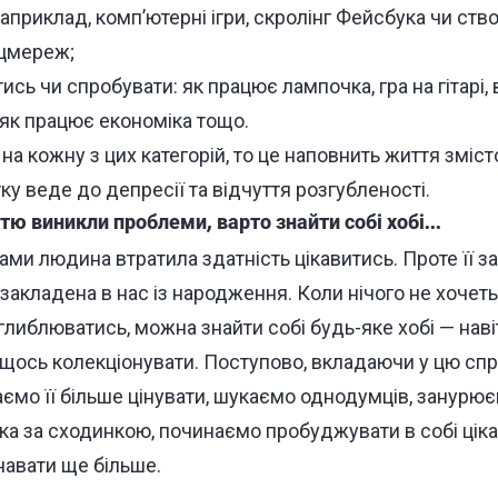
 наприклад, комп’ютерні ігри, скролінг Фейсбука чи ств
оцмереж;
тись чи спробувати: як працює лампочка, гра на гітарі,
 як працює економіка тощо.
на кожну з цих категорій, то це наповнить життя зміст
ку веде до депресії та відчуття розгубленості.
тю виникли проблеми, варто знайти собі хобі...
ками людина втратила здатність цікавитись. Проте її
 закладена в нас із народження.
Коли нічого не хочеть
либлюватись, можна знайти собі будь-яке хобі — наві
щось колекціонувати. Поступово, вкладаючи у цю спра
ємо її більше цінувати, шукаємо однодумців, занурює
ка за сходинкою, починаємо пробуджувати в собі ціка
навати ще більше.