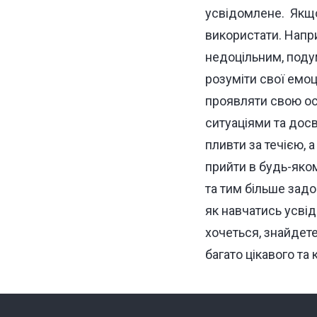
усвідомлене.
Якщо
використати. Напри
недоцільним, подум
розуміти свої емоц
проявляти свою ос
ситуаціями та дос
пливти за течією, 
прийти в будь-яком
та тим більше задов
як навчатись усвід
хочеться, знайдете
багато цікавого та 