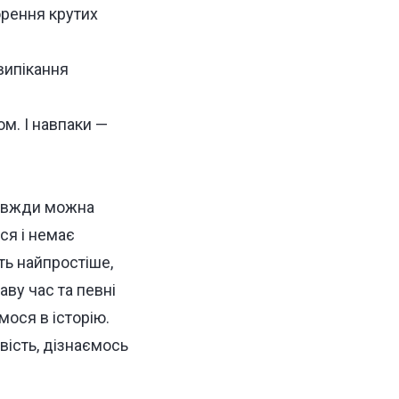
орення крутих
 випікання
ом. І навпаки —
 завжди можна
ся і немає
ть найпростіше,
ву час та певні
мося в історію.
вість, дізнаємось