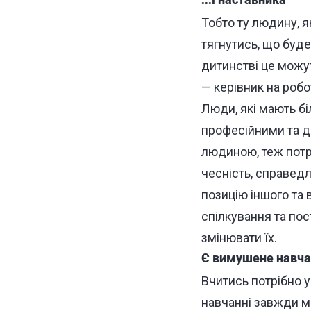
...і наставника
Тобто ту людину, я
тягнутись, що буде 
дитинстві це можуть
— керівник на робот
Люди, які мають бі
професійними та ді
людиною, теж потрі
чесність, справедл
позицію іншого та 
спілкування та пос
змінювати їх.
Є вимушене навчан
Вчитись потрібно у
навчанні завжди м