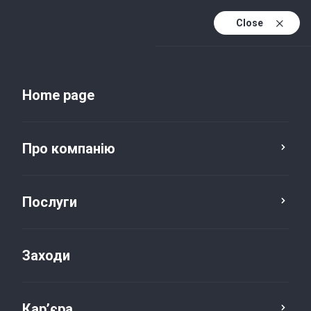
Close
Uk
Uk (active)
En
Home page
Про компанію
Послуги
Заходи
Новини та публікації
Кар’єра