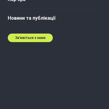
Інвестиції в агросектор
України: стабілізація з
Новини та публікації
ознаками зростання
26 вер. 2019 р.
Зв'яжіться з нами
Агропромисловий комплекс став справжнім
рятівним колом для економіки України під час
кризи, забезпечивши приплив валюти, роботу для
селян, внесок в уповільнення інфляції. Динаміка