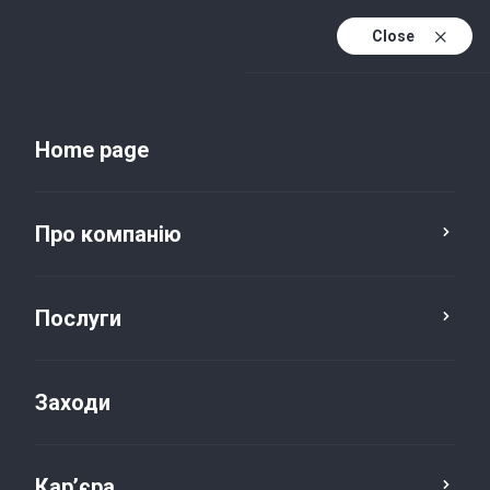
Close
Uk
Uk (active)
En
Home page
Про компанію
Послуги
Заходи
Новини та публікації
Кар’єра