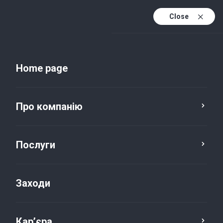
Close
Uk
Uk (active)
En
Home page
Про компанію
Послуги
Заходи
Новини та публікації
Кар’єра