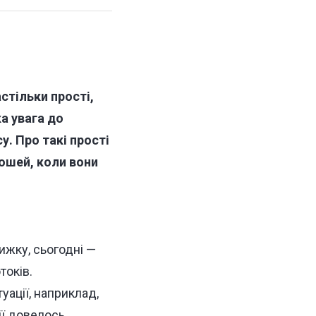
стільки прості,
а увага до
у. Про такі прості
рошей, коли вони
ижку, сьогодні —
токів.
ації, наприклад,
ії довелось