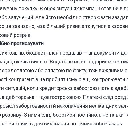
увану покупку. В обох ситуаціях компанії став би в 
бо залучений. Але його необхідно створювати заздале
о це завчасно, має більший ризик зіткнутися з касов
ібно прогнозувати
ових коштів, бюджет, план продажів — ці документи д
надходжень і виплат. Водночас не всі підприємства м
передоплатою або оплатою по факту, тож важливим є
сті контрагентів на прийнятному рівні, контролювати
ти ситуацій, коли кредиторська заборгованість є здеб
а дебіторська — довгостроковою. Платежі слід розділ
ської заборгованості й накопичення неліквідних зали
розриву. З ними слід боротися постійно, а не тільки т
 не вистачить для виконання поточних зобов'язань.