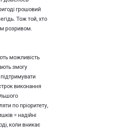
пригоді грошовий
гідь. Тож той, хто
им розривом.
ають можливість
ають змогу
 підтримувати
 строк виконання
ільшого
яти по пріоритету,
шків = надійні
оді, коли вникає