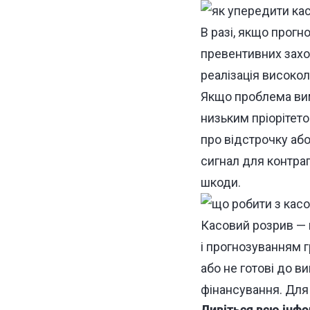
В разі, якщо прогн
превентивних захо
реалізація високол
Якщо проблема вим
низьким пріорітето
про відстрочку або
сигнал для контра
шкоди.
Касовий розрив — 
і прогнозуванням г
або не готові до 
фінансування. Для