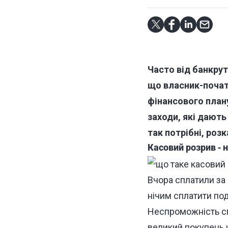
Часто від банкрут
що власник-початк
фінансового плану
заходи, які дають
так потрібні, роз
Касовий розрив - н
Вчора сплатили за
нічим сплатити по
Неспроможність спл
великий покупець н