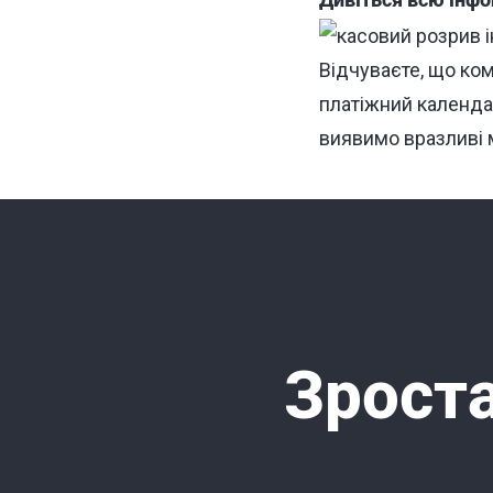
Дивіться всю інфо
Відчуваєте, що ком
платіжний календар
виявимо вразливі 
Зроста