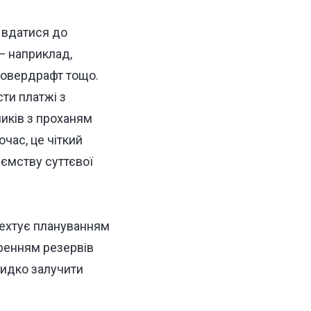
д вдатися до
— наприклад,
, овердрафт тощо.
ти платжі з
ників з проханям
час, це чіткий
иємству суттєвої
нехтує плануванням
оренням резервів
видко залучити