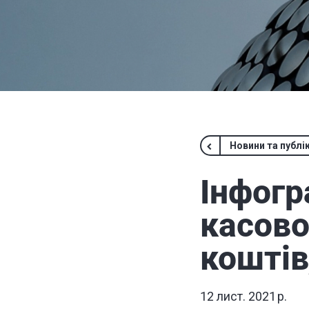
Новини та публік
Інфогр
касово
коштів
12 лист. 2021 р.