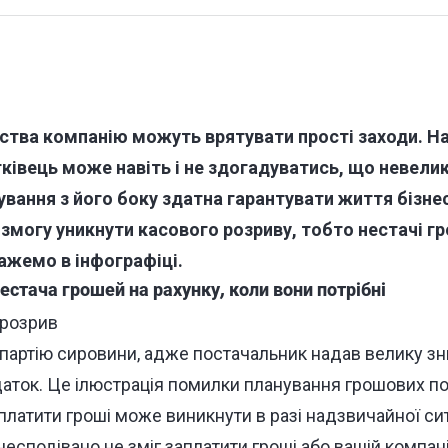
ства компанію можуть врятувати прості заходи. На
івець може навіть і не здогадуватись, що невелик
вання з його боку здатна гарантувати життя бізнес
 змогу уникнути касового розриву, тобто нестачі г
кажемо в інфографіці.
естача грошей на рахунку, коли вони потрібні
 партію сировини, адже постачальник надав велику зн
даток. Це ілюстрація помилки планування грошових по
атити гроші може виникнути в разі надзвичайної ситу
есподівано не зміг заплатити гроші або вашій компан