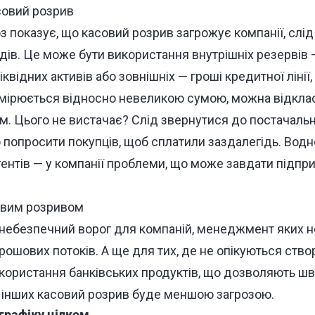
оз показує, що касовий розрив загрожує компанії, слі
дів. Це може бути використання внутрішніх резервів 
іквідних активів або зовнішніх — гроші кредитної лінії
ірюється відносно невеликою сумою, можна відклас
м. Цього не вистачає? Слід звернутися до постачаль
 попросити покупців, щоб сплатили заздалегідь. Водно
гентів — у компанії проблеми, що може завдати підпр
небезпечний ворог для компаній, менеджмент яких 
рошових потоків. А ще для тих, де не опікуються ств
використання банківських продуктів, що дозволяють ш
 інших касовий розрив буде меншою загрозою.