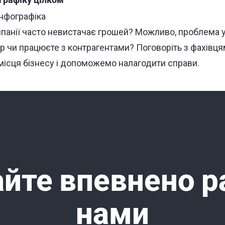
графіку цілком
панії часто невистачає грошей? Можливо, проблема у
 чи працюєте з контрагентами? Поговоріть з фахівцями
місця бізнесу і допоможемо налагодити справи.
йте впевнено р
нами