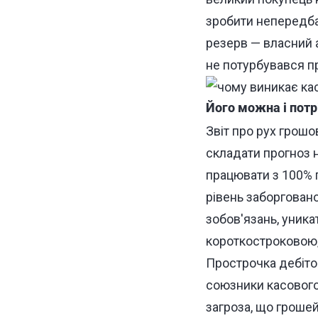
зробити непередбач
резерв — власний а
не потурбувався пр
Його можна і потр
Звіт про рух грош
складати прогноз 
працювати з 100% 
рівень заборговано
зобов'язань, уника
короткостроковою, 
Прострочка дебітор
союзники касового 
загроза, що грошей