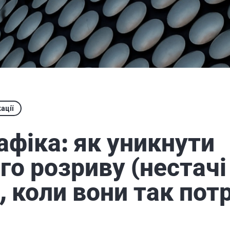
ації
афіка: як уникнути
го розриву (нестачі
, коли вони так потр