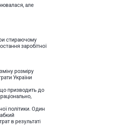
нювалася, але
при стираючому
остання заробітної
зміну розміру
рати України
, що призводить до
раціонально,
ої політики. Один
лабкий
рат в результаті