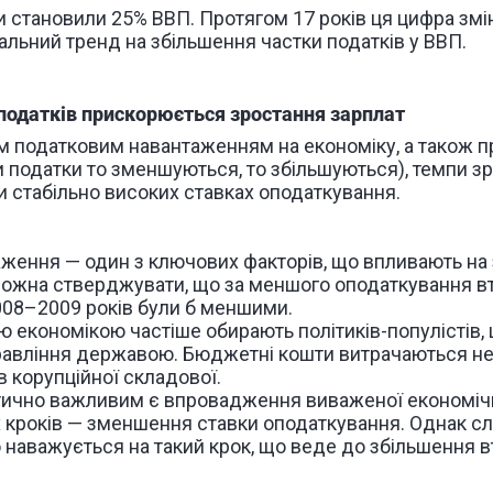
и становили 25% ВВП. Протягом 17 років ця цифра змі
альний тренд на збільшення частки податків у ВВП.
податків прискорюється зростання зарплат
м податковим навантаженням на економіку, а також 
 податки то зменшуються, то збільшуються), темпи зр
и стабільно високих ставках оподаткування.
ження — один з ключових факторів, що впливають на 
 Можна стверджувати, що за меншого оподаткування вт
008
–
2009 років були б меншими.
ою економікою частіше обирають політиків-популістів
авління державою. Бюджетні кошти витрачаються не
 корупційної складової.
тично важливим є впровадження виваженої економічн
 кроків — зменшення ставки оподаткування. Однак с
наважується на такий крок, що веде до збільшення вт