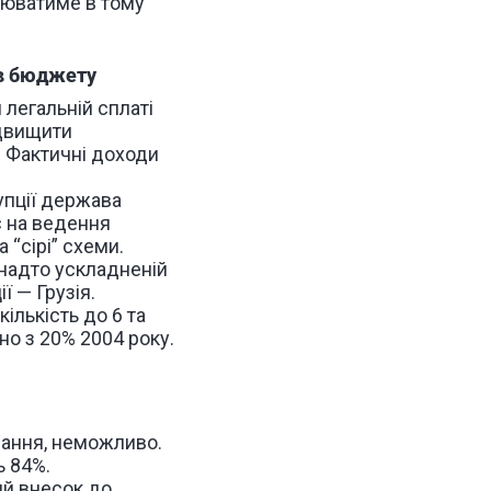
люватиме в тому
ів бюджету
 легальній сплаті
ідвищити
. Фактичні доходи
упції держава
є на ведення
 “сірі” схеми.
 надто ускладненій
 — Грузія.
ількість до 6 та
но з 20% 2004 року.
вання, неможливо.
ь 84%.
ий внесок до