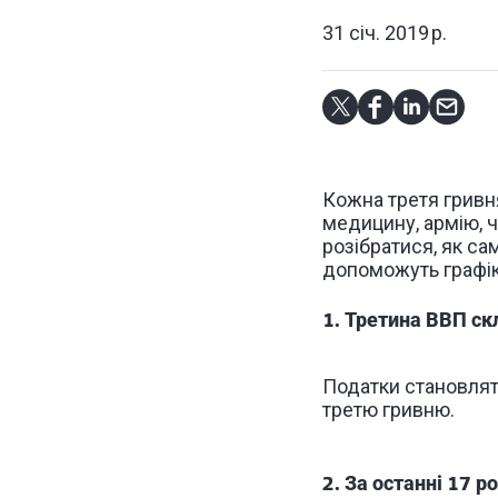
31 січ. 2019 р.
Кожна третя гривня
медицину, армію, 
розібратися, як са
допоможуть графік
1. Третина ВВП ск
Податки становлят
третю гривню.
2. За останні 17 р