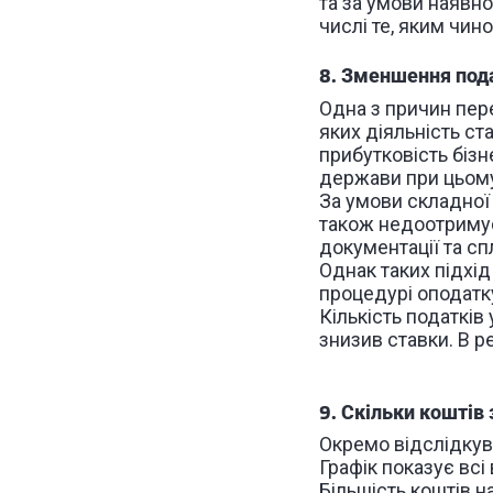
та за умови наявн
числі те, яким чин
8. Зменшення под
Одна з причин пере
яких діяльність с
прибутковість бізн
держави при цьому
За умови складної 
також недоотримує
документації та сп
Однак таких підхід
процедурі оподатку
Кількість податків
знизив ставки. В р
9. Скільки коштів
Окремо відслідкув
Графік показує всі
Більшість коштів 