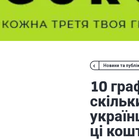
Новини та публік
10 гра
скільк
україн
ці кош