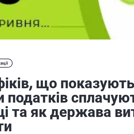
ації
фіків, що показують
и податків сплачую
ці та як держава ви
ти