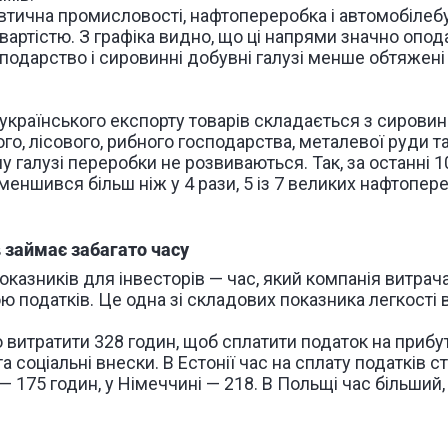
втична промисловості, нафтопереробка і автомобілебу
ртістю. З графіка видно, що ці напрями значно опод
подарство і сировинні добувні галузі менше обтяжені
українського експорту товарів складається з сировин
кого, лісового, рибного господарства, металевої руди т
у галузі переробки не розвиваються. Так, за останні 1
еншився більш ніж у 4 рази, 5 із 7 великих нафтопер
в займає забагато часу
казників для інвесторів — час, який компанія витрач
ою податків. Це одна зі складових показника легкості 
о
витратити 328 годин, щоб сплатити податок
на прибут
а соціальні внески. В Естонії час на сплату податків с
— 175 годин, у Німеччині — 218. В Польщі час більший, 