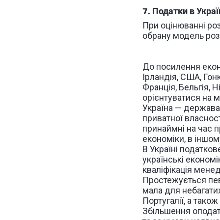
7. Податки в Украї
При оцінюванні роз
обрану модель розв
До посилення екон
Ірландія, США, Гон
Франція, Бельгія, 
орієнтуватися на 
Україна — держава 
приватної власнос
принаймні на час 
економіки, в іншом
В Україні податков
українські економік
кваліфікація мене
Простежується певн
мала для небагатих
Португалії, а також
Збільшення оподат