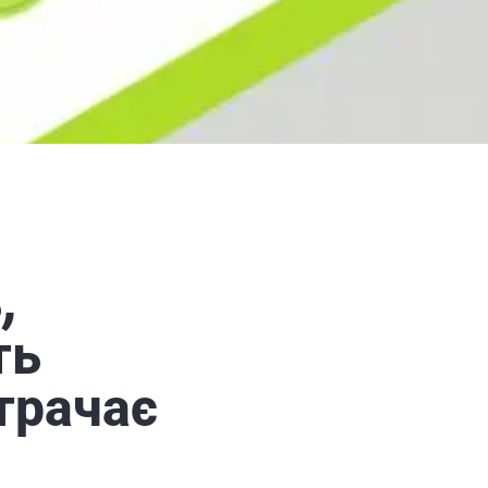
,
ть
трачає