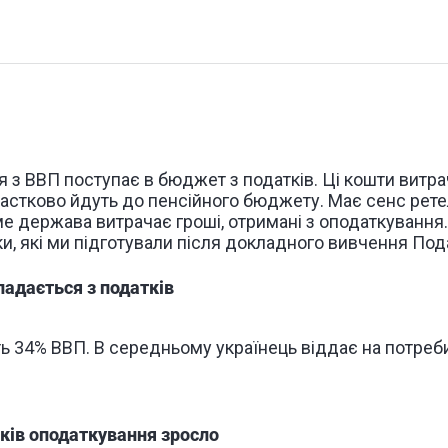
 з ВВП поступає в бюджет з податків. Ці кошти витра
частково йдуть до пенсійного бюджету. Має сенс рет
ме держава витрачає гроші, отримані з оподаткування
и, які ми підготували після докладного вивчення
Под
ладається з податків
ь 34% ВВП. В середньому українець віддає на потре
оків оподаткування зросло