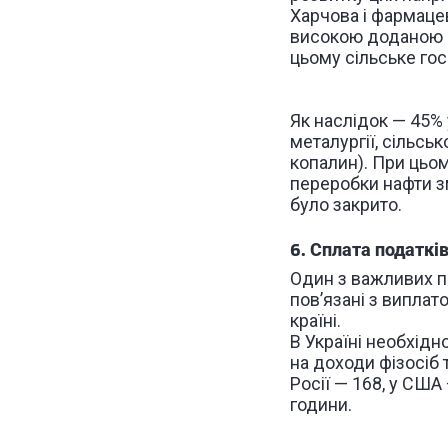
Харчова і фармаце
високою доданою ва
цьому сільське гос
Як наслідок — 45% 
металургії, сільсь
копалин). При цьом
переробки нафти зм
було закрито.
6. Сплата податкі
Один з важливих по
пов’язані з виплат
країні.
В Україні необхідн
на доходи фізосіб т
Росії — 168, у США 
години.