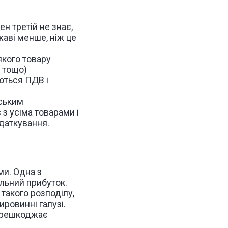
ен третій
не знає
,
аві менше, ніж це
якого товару
ь тощо)
ються ПДВ і
дським
 з усіма товарами і
одаткування.
ми. Одна з
льний прибуток.
такого розподілу,
ровинні галузі.
перешкоджає