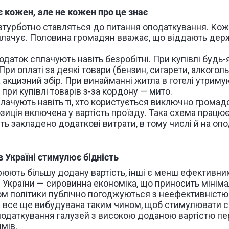
є кожен, але не кожен про це знає
езтурботно ставляться до питання оподаткування. Кож
сплачує. Половина громадян вважає, що віддають держ
аток сплачують навіть безробітні. При купівлі будь-
ри оплаті за деякі товари (бензин, сигарети, алкогол
акцизний збір. При винайманні житла в готелі утриму
 при купівлі товарів з-за кордону — мито.
плачують навіть ті, хто користується виключно грома
зиція включена у вартість проїзду. Така схема працює
сть закладено додаткові витрати, в тому числі й на оп
в Україні стимулює бідність
рюють більшу додану вартість, інші є менш ефективни
України — сировинна економіка, що приносить мініма
ом політики публічно погоджуються з неефективністю 
 все ще вибудувана таким чином, щоб стимулювати си
податкування галузей з високою доданою вартістю 
мів.