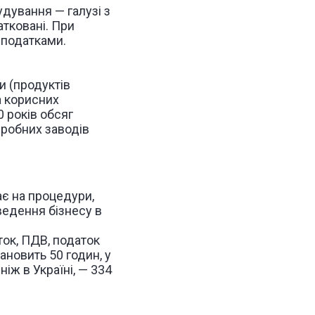
дування — галузі з
атковані. При
 податками.
и (продуктів
а корисних
0 років обсяг
еробних заводів
ає на процедури,
ведення бізнесу в
ок, ПДВ, податок
тановить 50 годин, у
ніж в Україні, — 334