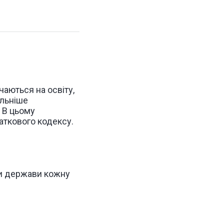
чаються на освіту,
ельніше
. В цьому
аткового кодекс
у.
би держави кожну