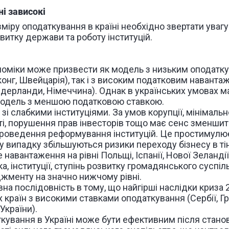
ні зависокі
міру оподаткування в країні необхідно звертати увагу 
итку держави та роботу інституцій.
оміки може призвести як модель з низьким оподатку
конг, Швейцарія), так і з високим податковим наванта
Нідерланди, Німеччина). Однак в українських умовах м
модель з меншою податковою ставкою.
зі слабкими інституціями. За умов корупції, мінімальн
ті, порушення прав інвесторів тощо має сенс зменшит
проведення реформування інституцій. Це простимулю
у випадку збільшуються ризики переходу бізнесу в тін
е навантаження на рівні Польщі, Іспанії, Нової Зеланді
а, інституції, ступінь розвитку громадянського суспіл
джменту на значно нижчому рівні.
а послідовність в тому, що найгірші наслідки криза 
 країн з високими ставками оподаткування (Сербії, Грец
 України).
кування в Україні може бути ефективним після станов