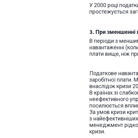
У 2000 році податк
простежується заг
3. При зменшенні 
В періоди з менши
навантаженні (коли
плати вище, ніж пр
Податкове наванта
заробітної плати.
внаслідок кризи 2
В країнах зі слабк
неефективного упр
посилюється вплив
За умов кризи кри
з найефективніших
менеджмент рідко 
кризи.