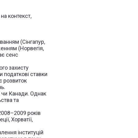
на контекст,
ванням (Сінгапур,
женням (Норвегія,
ає сенс
ого захисту
и податкові ставки
є розвиток
ь.
ї чи Канади. Однак
ьства та
2008
–
2009 років
ії, Хорватії,
лення інституцій