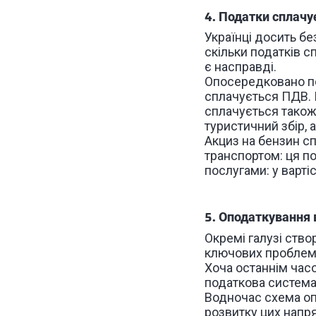
4. Податки сплачу
Українці досить б
скільки податків 
є насправді.
Опосередковано под
сплачується ПДВ. П
сплачується також 
туристичний збір, а
Акциз на бензин с
транспортом: ця по
послугами: у варті
5. Оподаткування 
Окремі галузі ство
ключових проблем 
Хоча останнім час
податкова система
Водночас схема о
розвитку цих напря