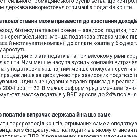
ості сильного громадянського суспільства, що контро
ом держава використовує отримані з податків кошти.
аткової ставки може призвести до зростання доход
ходу бізнесу на тіньові схеми — зависокі податки, при
тає нерентабельною. Менша податкова ставка може п
еса й мотивувати компанії до сплати коштів у бюджет
 зростуть.
процедури сплати податків та при високому рівні кор
 кошти. Чим менше часу та зусиль компанія витрача
лату податкових коштів, тим менше спокуса перейти на
 працює лише за двох умов: при зависоких податках і
вання. Один з нещодавніх вдалих прикладів реалізації
 у 2004 році — 22. В межах реформ уряд зменшив їхню к
езультаті частка податків у ВВП зросла до 24% порівня
 з податків витрачає держава й на що саме
ати перерозподіл коштів, отриманих саме з оподатку
 видатки з бюджету, частка податків в якому становит
надходить з ПДВ. У розвинених державах максимальн