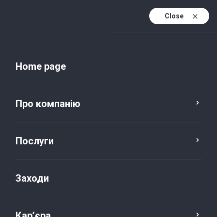
Close
Uk
Uk (active)
En
Home page
Про компанію
Послуги
Заходи
Новини та публікації
Кар’єра