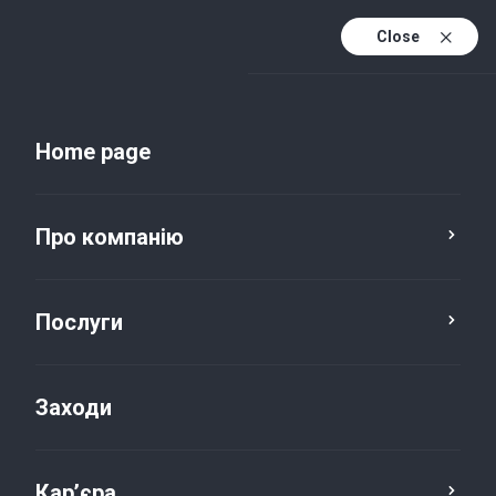
Close
Uk
Uk (active)
En
Home page
Про компанію
Послуги
Заходи
Новини та публікації
Кар’єра