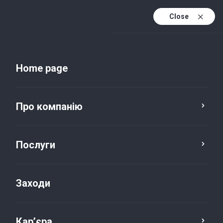
Close
Uk
Uk (active)
En
Home page
Про компанію
Послуги
Заходи
Новини та публікації
Кар’єра