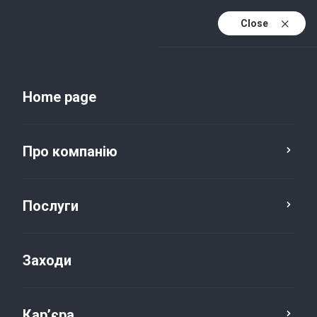
Close
Uk
Uk (active)
En
Home page
Про компанію
Послуги
Заходи
Новини та публікації
Кар’єра