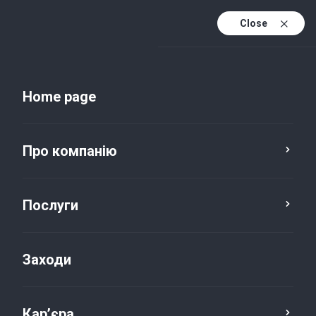
Close
Uk
Uk (active)
En
Home page
Про компанію
Послуги
Заходи
Новини та публікації
Кар’єра