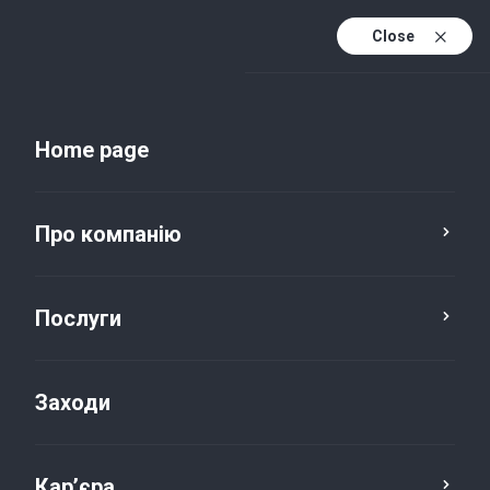
Close
Uk
Uk (active)
En
Home page
Про компанію
Послуги
Локації
Тернопіль
Заходи
Кар’єра