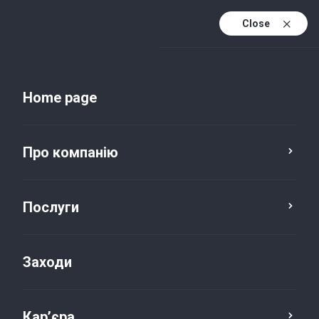
Close
Uk
Uk (active)
En
Home page
Про компанію
Податки та право
Послуги
Трансфертне
Заходи
ціноутворення
Кар’єра