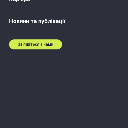
Новини та публікації
Зв'яжіться з нами
Сьогодні, заради
майбутнього
Зв'яжіться з нашими експертами
Зв'яжіться з нами