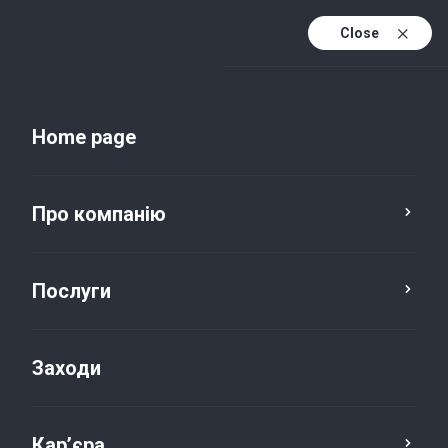
Close
Uk
Uk (active)
En
Home page
Про компанію
Послуги
Заходи
Новини та публікації
Кар’єра