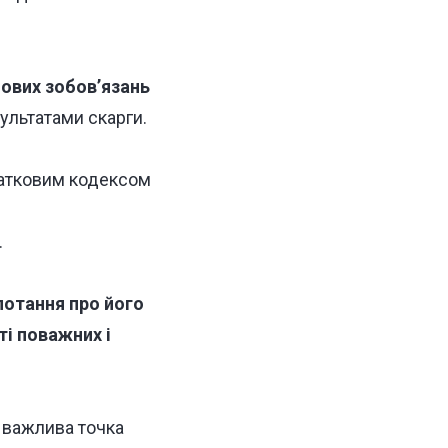
ових зобов’язань
ультатами скарги.
атковим кодексом
.
отання про його
ті поважних і
 важлива точка