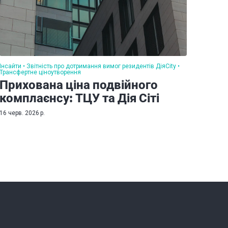
Інсайти
Звітність про дотримання вимог резидентів ДіяCity
Трансфертне ціноутворення
Прихована ціна подвійного
комплаєнсу: ТЦУ та Дія Сіті
16 черв. 2026 р.