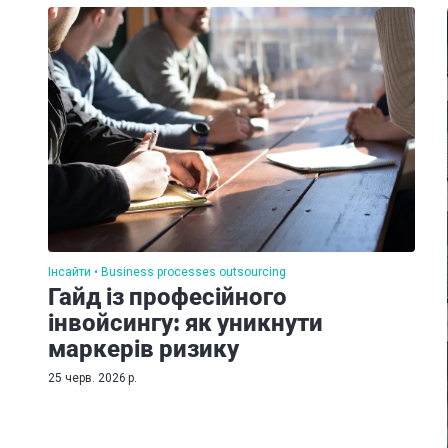
Інсайти
Business processes outsourcing
Гайд із професійного
інвойсингу: як уникнути
маркерів ризику
25 черв. 2026 р.