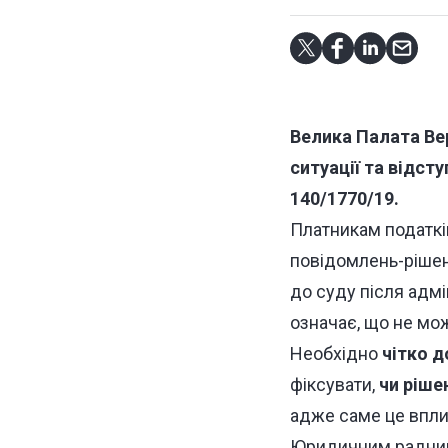
Велика Палата Вер
ситуації та відст
140/1770/19.
Платникам податкі
повідомлень-рішен
до суду після адм
означає, що не мо
Необхідно
чітко 
фіксувати,
чи ріше
адже саме це впли
Юридичним радник