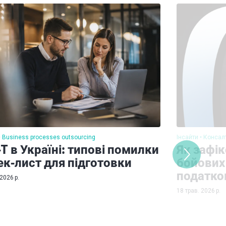
Business processes outsourcing
Інсайти
Консал
T в Україні: типові помилки
Як зафік
ек-лист для підготовки
бойових 
податко
2026 р.
18 трав. 2026 р.