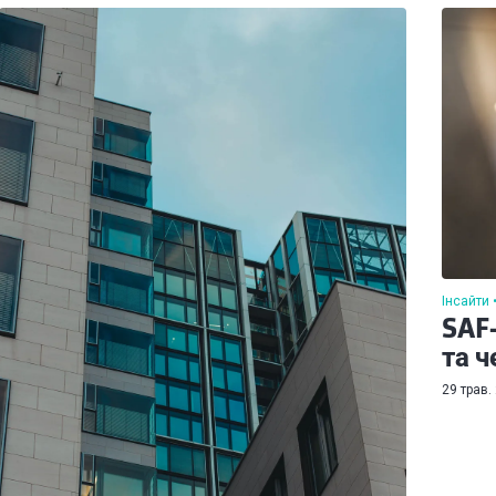
Інсайти
SAF-
та ч
29 трав. 