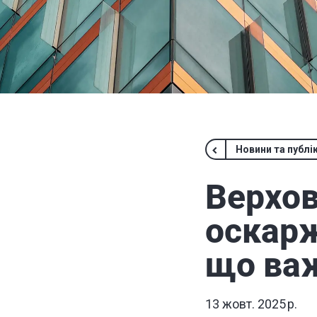
Новини та публік
Верхов
оскарж
що важ
13 жовт. 2025 р.