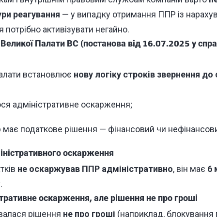
ури реагування
— у випадку отримання ППР із нараху
 потрібно активізувати негайно.
Великої Палати ВС (постанова від 16.07.2025 у спр
Палати встановлює
нову логіку строків звернення до 
ся адміністративне оскарження;
р має податкове рішення — фінансовий чи нефінансов
міністративного оскарження
тків
не оскаржував ППР адміністративно
, він має
6 
.
стративне оскарження, але рішення не про гроші
валася рішення
не про гроші
(наприклад, блокування