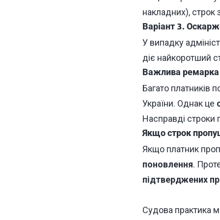
накладних), строк
Варіант 3. Оскарж
У випадку адмініс
діє найкоротший с
Важлива ремарка
Багато платників п
України. Однак це
Насправді строки п
Якщо строк проп
Якщо платник проп
поновлення
. Прот
підтверджених пр
Судова практика м