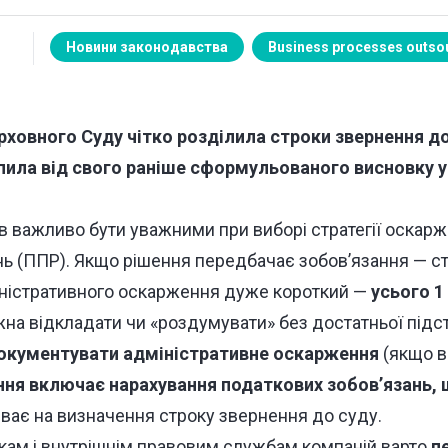
Новини законодавства
Business processes outso
ховного Суду чітко розділила строки звернення до
упила від свого раніше сформульованого висновку у
в важливо бути уважними при виборі стратегії оскар
ь (ППР). Якщо рішення передбачає зобов’язання — с
іністративного оскарження дуже короткий —
усього 1
жна відкладати чи «роздумувати» без достатньої підс
документувати адміністративне оскарження
(якщо во
ння включає нарахування податкових зобов’язань, 
ває на визначення строку звернення до суду.
ам і внутрішнім правовим службам компаній варто
п