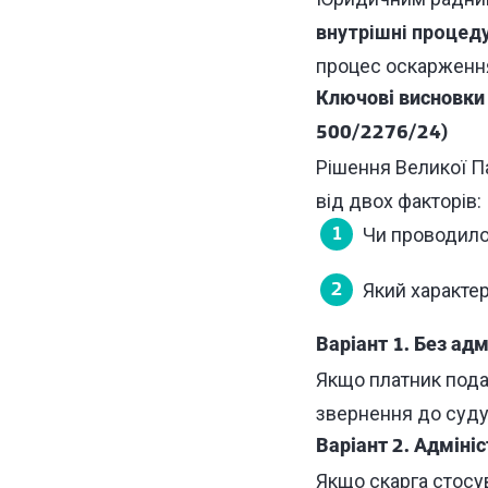
внутрішні процед
процес оскарження
Ключові висновки 
500/2276/24)
Рішення Великої 
від двох факторів:
Чи проводило
Який характе
Варіант 1. Без ад
Якщо платник пода
звернення до суду
Варіант 2. Адміні
Якщо скарга стосу