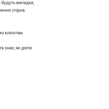
 будуть випадки,
шення спірна.
мо клієнтам
а знає, як діяти