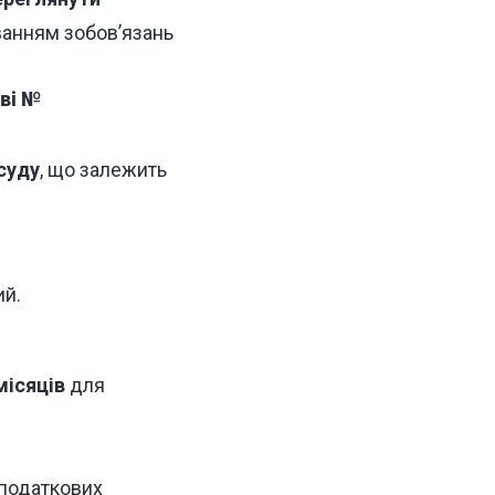
ванням зобов’язань
аві №
суду
, що залежить
ий.
місяців
для
 податкових