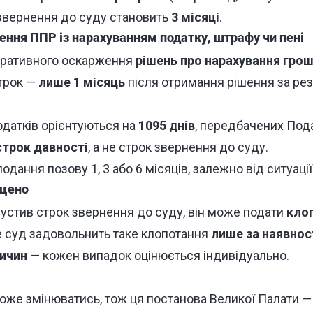
 звернення до суду становить
3 місяці
.
ення ППР із нарахуванням податку, штрафу чи пені
тративного оскарження
рішень про нарахування грош
трок —
лише 1 місяць
після отримання рішення за рез
одатків орієнтуються на
1095 днів
, передбачених Под
строк давності
, а не строк звернення до суду.
одання позову 1, 3 або 6 місяців, залежно від ситуації
ущено
устив строк звернення до суду, він може подати
клоп
е суд задовольнить таке клопотання
лише за наявнос
ичин
— кожен випадок оцінюється індивідуально.
оже змінюватись, тож ця постанова Великої Палати —