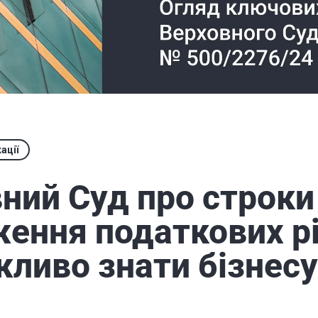
ації
ний Суд про строки
ення податкових р
ливо знати бізнесу