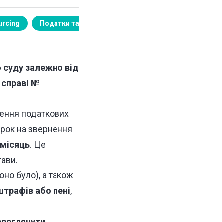
urcing
Податки та право
 суду залежно від
 справі №
ження податкових
трок на звернення
 місяць
. Це
тави.
но було), а також
штрафів або пені
,
ереглянути