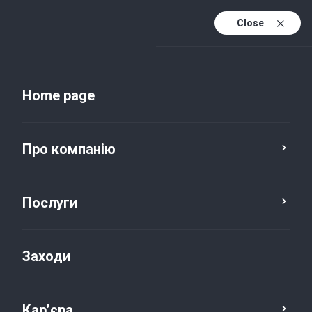
Close
Uk
Uk (active)
En
Home page
Про компанію
Послуги
Заходи
Новини та публікації
Кар’єра