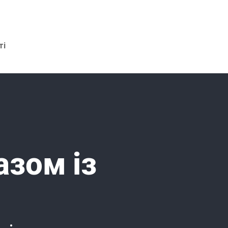
ті
азом із