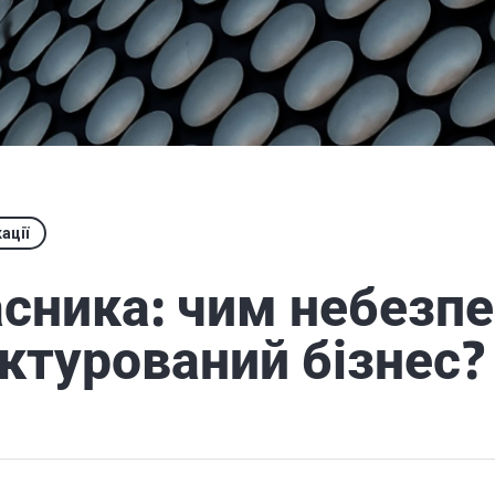
ації
асника: чим небезп
ктурований бізнес?