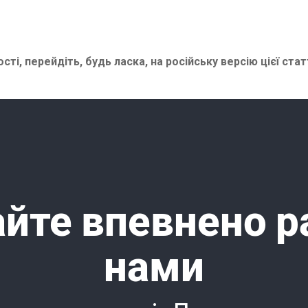
сті, перейдіть, будь ласка, на
російську версію цієї стат
йте впевнено р
нами