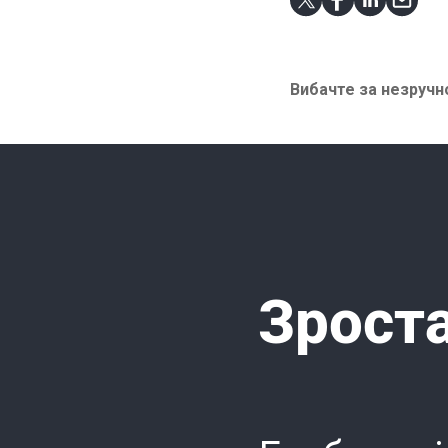
Вибачте за незручно
Зроста