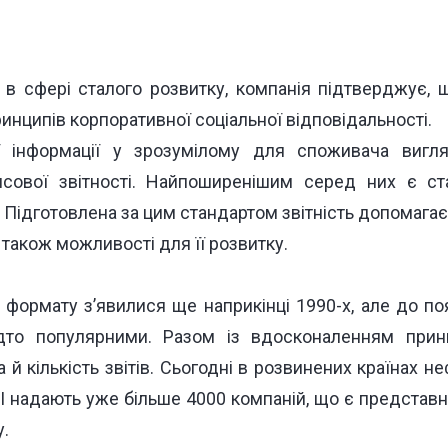
 в сфері сталого розвитку, компанія підтверджує,
ринципів корпоративної соціальної відповідальності.
ї інформації у зрозумілому для споживача вигля
нсової звітності. Найпоширенішим серед них є с
. Підготовлена за цим стандартом звітність допомага
а також можливості для її розвитку.
 формату з’явилися ще наприкінці 1990-х, але до по
то популярними. Разом із вдосконаленням принц
 й кількість звітів. Сьогодні в розвинених країнах не
I надають уже більше 4000 компаній, що є представн
у.