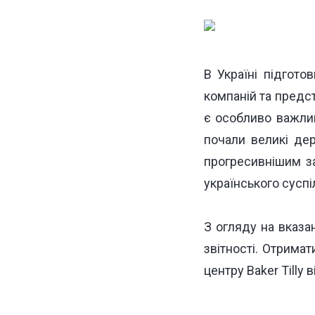
В Україні підгото
компаній та предс
є особливо важлив
почали великі де
прогресивнішим за
українського суспі
З огляду на вказан
звітності. Отримат
центру Baker Tilly 