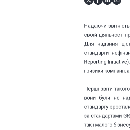
Надаючи звітність
своїй діяльності п
Для надання ціє
стандарти нефіна
Reporting Initiative)
і ризики компанії, 
Перші звіти такого
вони були не над
стандарту зростала
за стандартами GR
так і малого бізнес