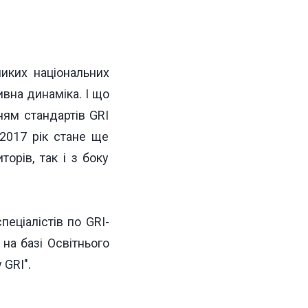
ликих національних
вна динаміка. І що
ням стандартів GRI
2017 рік стане ще
орів, так і з боку
пеціалістів по GRI-
 на базі Освітнього
 GRI"
.