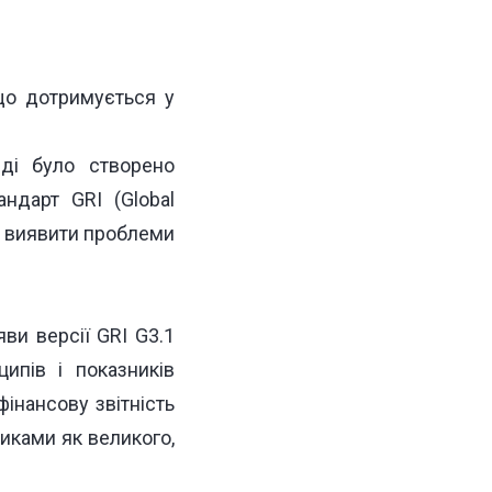
 що дотримується у
ді було створено
тандарт
GRI (Global
є виявити проблеми
яви версії GRI G3.1
ипів і показників
фінансову звітність
иками як великого,