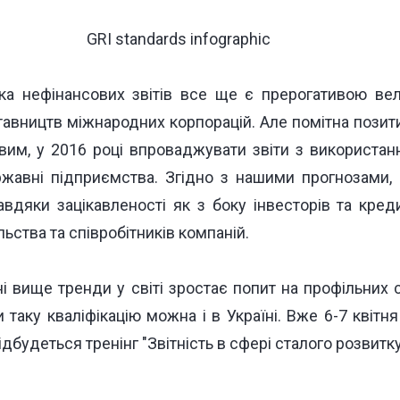
вка нефінансових звітів все ще є прерогативою ве
тавництв міжнародних корпорацій. Але помітна позити
им, у 2016 році впроваджувати звіти з використан
ржавні підприємства. Згідно з нашими прогнозами, 
вдяки зацікавленості як з боку інвесторів та кредит
льства та співробітників компаній.
і вище тренди у світі зростає попит на профільних с
и таку кваліфікацію можна і в Україні. Вже 6-7 квітня
відбудеться тренінг
"Звітність в сфері сталого розвитку