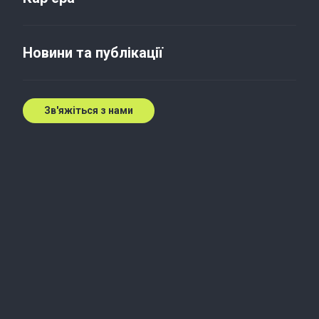
Річкова логістика України на
порозі змін
Новини та публікації
27 груд. 2016 р.
Зв'яжіться з нами
Вибачте за незручності, перейдіть, будь ласка,
на
російську версію цієї статті
.