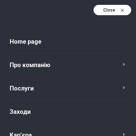
Close
Uk
Uk (active)
En
Home page
Про компанію
Послуги
Заходи
Новини та публікації
Кар’єра