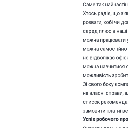
Саме так найчастіш
Хтось радіє, що з’
розваги, хобі чи до
серед плюсів наші 
можна працювати у 
можна самостійно 
не відволікає офіс
можна навчитися 
можливість зробит
Зі свого боку комп
на власні справи, 
список рекомендац
замовити платні ве
Успіх робочого пр