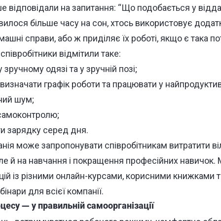
е відповідали на запитання: “Що подобається у віддал
явилося більше часу на сон, хтось використовує додат
машні справи, або ж приділяє їх роботі, якщо є така по
співробітники відмітили таке:
зручному одязі та у зручній позі;
визначати графік роботи та працювати у найпродуктив
ний шум;
самоконтролю;
и зарядку серед дня.
анія може запропонувати співробітникам витратити віл
але й на навчання і покращення професійних навичок.
ій із різними онлайн-курсами, корисними книжками т
бінари для всієї компанії.
оцесу — у правильній самоорганізації