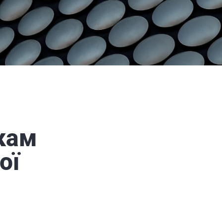
кам
ої