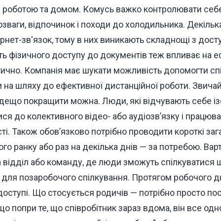
роботою та домом. Комусь важко контролювати себе
озваги, відпочинок і походи до холодильника. Декілька
ернет-зв'язок, тому в них виникають складнощі з дос
ть фізичного доступу до документів теж впливає на е
тично.
Компанія має шукати можливість допомогти сп
 на шляху до ефективної дистанційної роботи. Звичай
 дещо покращити можна. Люди, які відчувають себе і
я до колективного відео- або аудіозв’язку і працюва
ті. Також обов’язково потрібно проводити короткі зага
го ранку або раз на декілька днів — за потребою. Вар
а відділ або команду, де люди зможуть спілкуватися
т для позаробочого спілкування. Протягом робочого д
доступі.
Що стосується родичів — потрібно просто пос
що попри те, що співробітник зараз вдома, він все одно