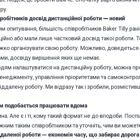
ру.
вробітників досвід дистанційної роботи
—
новий
м опитування, більшість співробітників Baker Tilly ран
йно або мали лише частковий досвід такої роботи. То
ажко організувати свою роботу. Можливо, доведеться 
и, досвіду вирішення яких ще немає.
ям налаштуватися на дистанційну роботу, можна пр
-менеджменту, управління пріоритетами та самоконтро
віддалену роботу. Ми відразу так і зробили, розмістивш
м подобається працювати вдома
а. Але є і ті, кому такий формат не до вподоби. Посп
жним таким співробітником та уточніть, чим ви может
даленої роботи — економія часу, що забирає дорога