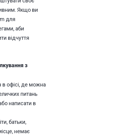
аштувати своє
тивним. Якщо ви
om для
егами, аби
ити відчуття
лкування з
 в офісі, де можна
величких питань
або написати в
и, батьки,
місце, немає