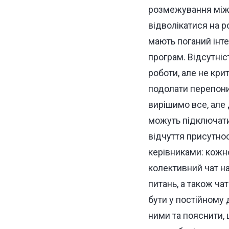
розмежування між 
відволікатися на р
мають поганий інт
програм. Відсутніс
роботи, але не кри
подолати перепони
вирішимо все, але
можуть підключатис
відчуття присутнос
керівниками: кожно
колективний чат н
питань, а також ча
бути у постійному 
ними та пояснити, 