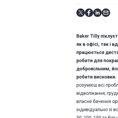
Baker Tilly піклу
як в офісі, так і 
працюється диста
робити для покра
добровільним, йо
робити висновки.
розумієш всі пробл
відволікання, труд
власне бачення орг
індивідуально зі в
50, 100, 150 та бі