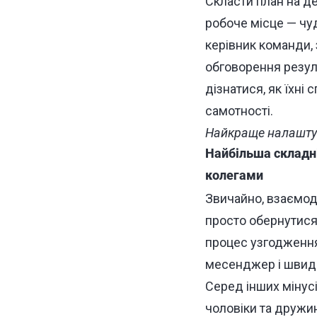
Скласти план на д
робоче місце — чу
керівник команди, 
обговорення резуль
дізнатися, як їхні 
самотності.
Найкраще налаштув
Найбільша складні
колегами
Звичайно, взаємоді
просто обернутися 
процес узгодження
месенджер і швидк
Серед інших мінусі
чоловіки та дружи