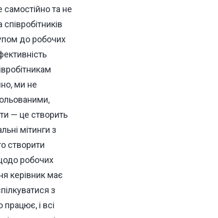
 самостійно та не
 співробітників
тупом до робочих
фективність
івробітникам
но, ми не
зольованими,
ти — це створить
льні мітинги з
то створити
 щодо робочих
ня керівник має
пілкуватися з
 працює, і всі