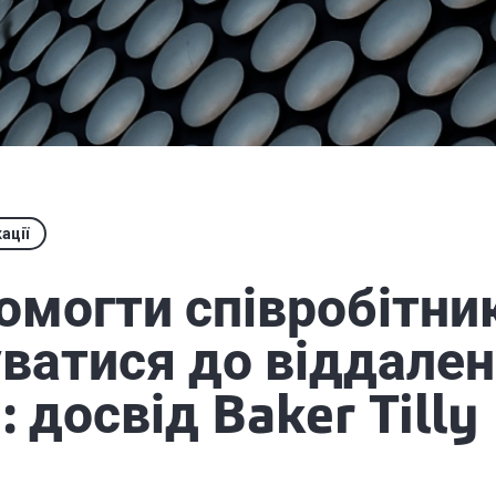
ації
омогти співробітни
ватися до віддален
: досвід Baker Tilly