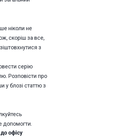
іше ніколи не
ж, скоріш за все,
зіштовхнутися з
овести серію
лю. Розповісти про
и у блозі
статтю з
ілкуйтесь
е допомогти.
 до офісу