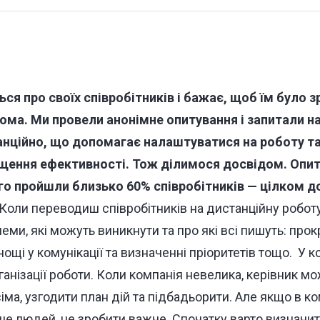
ється про своїх співробітників і бажає, щоб їм було
вдома. Ми провели анонімне опитування і запитали н
нційно, що допомагає налаштуватися на роботу та
щення ефективності. Тож ділимося досвідом. Опит
го пройшли близько 60% співробітників — цілком д
Коли переводиш співробітників на дистанційну роботу
еми, які можуть виникнути та про які всі пишуть: прок
нощі у комунікації та визначенні пріоритетів тощо.
У к
анізації роботи. Коли компанія невелика, керівник м
сіма, узгодити план дій та підбадьорити. Але якщо в к
льше людей, це зробити важче. Спочатку варто визначи