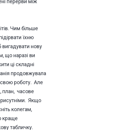
ені перерви між
ітів. Чим більше
підірвати їхню
б вигадувати нову
м, що наразі ви
ти ці складні
мпанія продовжувала
 свою роботу.
Але
, план, часове
присутніми.
Якщо
ніть колегам,
о краще
ову табличку.