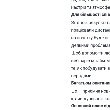
настрій та атмосфе
Для більшості спі
Згідно з результато
працювали дистанці
на початку буде в
деякими проблемам
Щоб допомогти люд
вебінарів із тайм
те, як побудувати 
порадами
.
Багатьом опитани
Це — приємна новин
індивідуально з ко
Основний плюс від