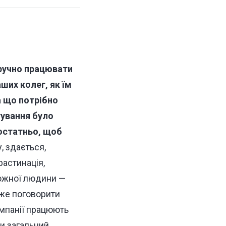
 зручно працювати
аших колег, як їм
 що потрібно
ування було
остатньо, щоб
, здається,
растинація,
ожної людини —
оже поговорити
омпанії працюють
ти загальний