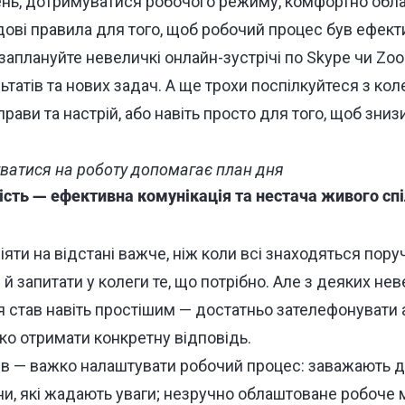
ень, дотримуватися робочого режиму, комфортно обл
дові правила для того, щоб робочий процес був ефек
заплануйте невеличкі онлайн-зустрічі по Skype чи Zo
татів та нових задач. А ще трохи поспілкуйтеся з кол
справи та настрій, або навіть просто для того, щоб зниз
атися на роботу допомагає план дня
сть — ефективна комунікація та нестача живого спі
яти на відстані важче, ніж коли всі знаходяться поруч
й запитати у колеги те, що потрібно. Але з деяких не
 став навіть простішим — достатньо зателефонувати 
о отримати конкретну відповідь.
в — важко налаштувати робочий процес: заважають діт
ни, які жадають уваги; незручно облаштоване робоче 