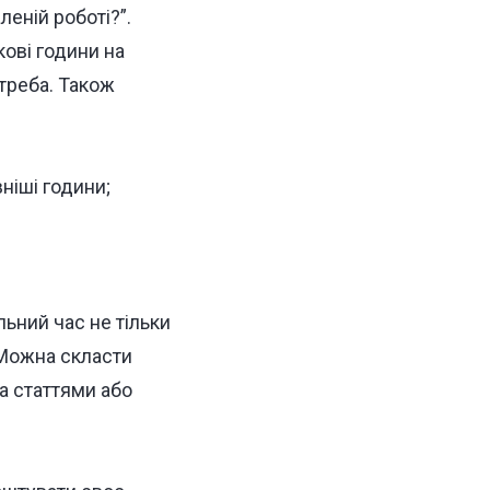
еній роботі?”.
кові години на
треба.
Також
ніші години;
ьний час не тільки
 Можна скласти
а статтями або