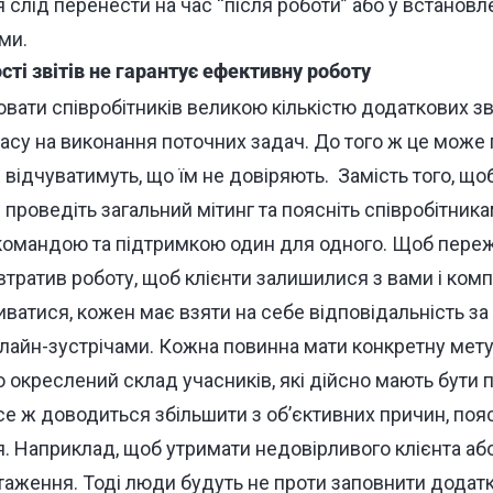
 слід перенести на час “після роботи” або у встановл
ми.
сті звітів не гарантує ефективну роботу
вати співробітників великою кількістю додаткових зв
часу на виконання поточних задач.
До того ж це може 
 відчуватимуть, що їм не довіряють.
Замість того, що
 проведіть загальний мітинг та поясніть співробітника
командою та підтримкою один для одного. Щоб пережи
 втратив роботу, щоб клієнти залишилися з вами і ко
ватися, кожен має взяти на себе відповідальність за
лайн-зустрічами. Кожна повинна мати конкретну мету
 окреслений склад учасників, які дійсно мають бути 
 все ж доводиться збільшити з об’єктивних причин, пояс
я. Наприклад, щоб утримати недовірливого клієнта аб
таження. Тоді люди будуть не проти заповнити додатк