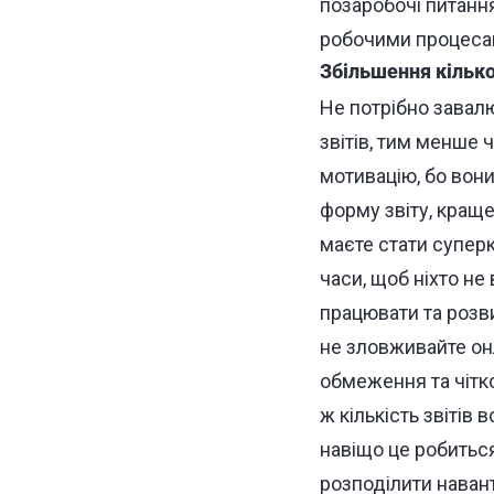
позаробочі питання
робочими процеса
Збільшення кілько
Не потрібно завалю
звітів, тим менше 
мотивацію, бо вони
форму звіту, краще
маєте стати супер
часи, щоб ніхто не
працювати та розви
не зловживайте он
обмеження та чітко
ж кількість звітів
навіщо це робитьс
розподілити наван