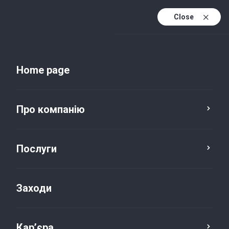
Close
Uk
Uk (active)
En
Home page
Про компанію
Послуги
Заходи
Новини та публікації
Кар’єра