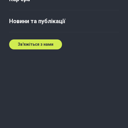
Baker Tilly Global Dealmakers
Report
Новини та публікації
13 лист. 2019 р.
Зв'яжіться з нами
Mergermarket is pleased to present Global
dealmakers: Cross-border M&A outlook 2019,
published in association with Baker Tilly
International. Heightened geopolitical risks, rising
protectionism and shaky economics mean M&A,