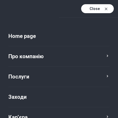
Close
Uk
Uk (active)
En
Home page
Про компанію
Послуги
Заходи
Новини та публікації
Кар’єра