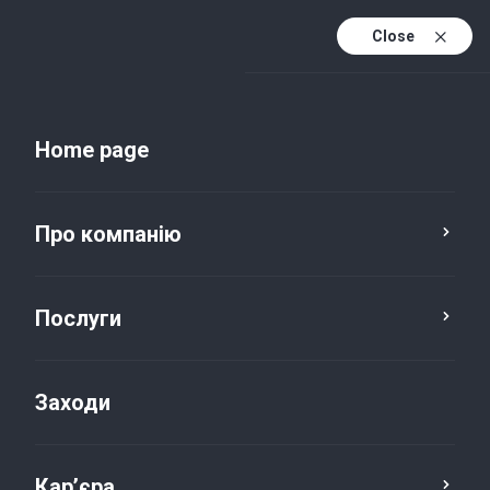
Close
Uk
Uk (active)
En
Home page
Про компанію
Послуги
Заходи
Новини та публікації
Кар’єра