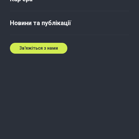
Interview for Kyiv Post
Новини та публікації
14 квіт. 2009 р.
Зв'яжіться з нами
Зростайте впевнено разом
із нами