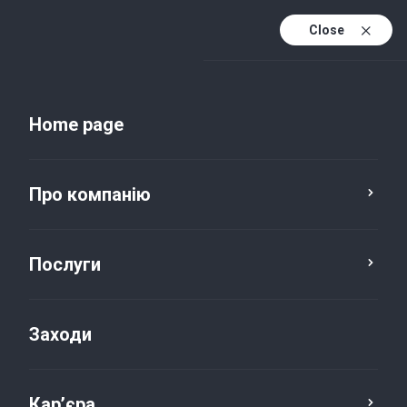
Close
Uk
Uk (active)
En
Home page
Про компанію
Послуги
Заходи
Новини та публікації
Кар’єра