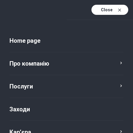
Close
Uk
Uk (active)
En
Home page
Про компанію
Послуги
Заходи
Новини та публікації
Кар’єра