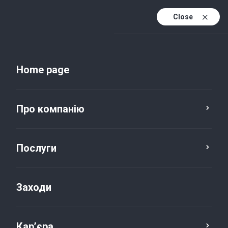
Close
Uk
Uk (active)
En
Home page
Про компанію
Послуги
Заходи
Новини та публікації
Кар’єра