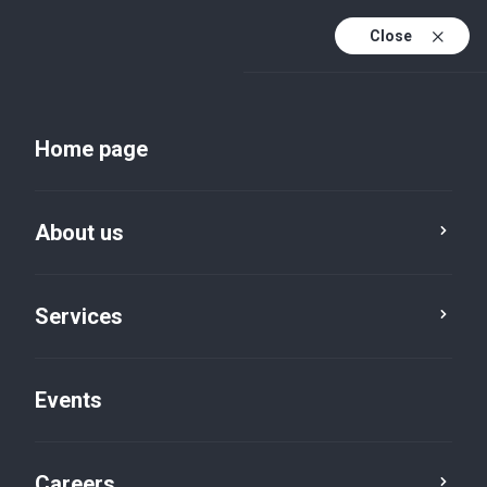
Close
En
Uk
Home page
En (active)
About us
Services
Events
Insights and publications
Careers